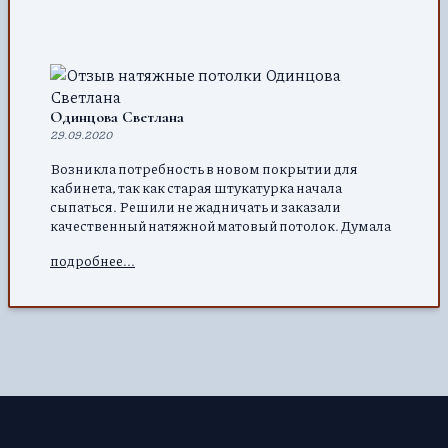
Одинцова Светлана
29.09.2020
Возникла потребность в новом покрытии для
кабинета, так как старая штукатурка начала
сыпаться. Решили не жадничать и заказали
качественный натяжной матовый потолок. Думала
изначально, что он быстро испортится, но нет –
подробнее...
несколько месяцев висит и выглядит, как новый.
Думаем, весь офис обновить.