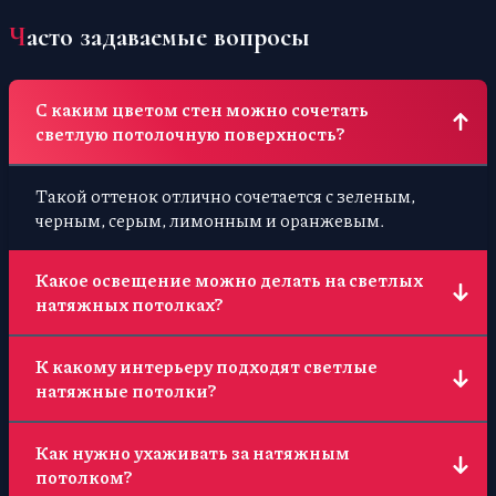
Часто задаваемые вопросы
С каким цветом стен можно сочетать
светлую потолочную поверхность?
Такой оттенок отлично сочетается с зеленым,
черным, серым, лимонным и оранжевым.
Какое освещение можно делать на светлых
натяжных потолках?
Практически любое. Там будут хорошо смотреться
К какому интерьеру подходят светлые
как обычные люстры, так и светодиодные
натяжные потолки?
светильники.
Это универсальные изделия. Их можно
Как нужно ухаживать за натяжным
использовать в сочетании с любым стилем.
потолком?