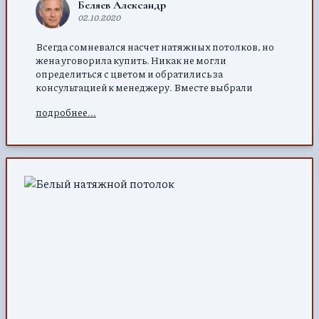
Беляев Александр
02.10.2020
Всегда сомневался насчет натяжных потолков, но
жена уговорила купить. Никак не могли
определиться с цветом и обратились за
консультацией к менеджеру. Вместе выбрали
подходящий цвет под обои. Ребята установили за
подробнее...
несколько часов, результатом довольны.