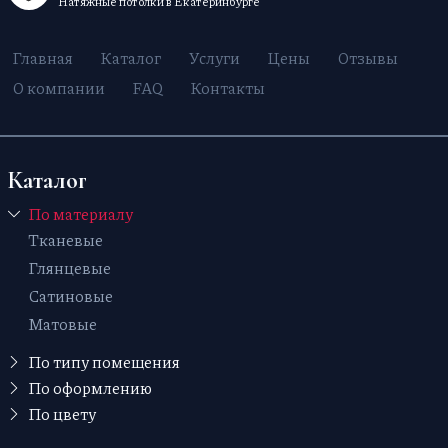
Натяжные потолки в Екатеринбурге
Главная
Каталог
Услуги
Цены
Отзывы
О компании
FAQ
Контакты
Каталог
По материалу
Тканевые
Глянцевые
Сатиновые
Матовые
По типу помещения
В прихожую
По оформлению
С рисунком
По цвету
В ванную
Бежевые
Звездное небо
На кухню