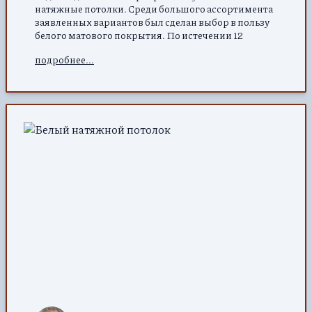
натяжные потолки. Среди большого ассортимента
заявленных вариантов был сделан выбор в пользу
белого матового покрытия. По истечении 12
месяцев весь потолок в квартире остался
подробнее...
неизменным – вид нового. Пыль с поверхности
пленки ПВХ удаляется влажной салфеткой.