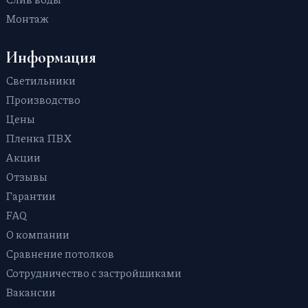
Со световыми линиями
На балкон / на лоджию
Монтаж
Зеркальные
В спальню
Многоуровневые
В гостиную
Информация
Фактурные с тиснением и узором
Светильники
Парящие
Производство
Цены
Пленка ПВХ
Акции
Отзывы
Гарантии
FAQ
О компании
Сравнение потолков
Сотрудничество с застройщиками
Вакансии