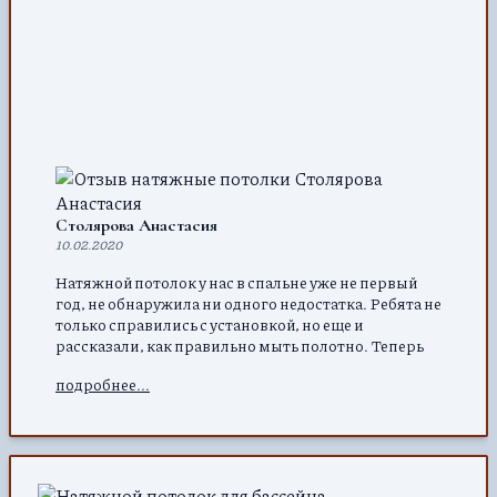
Столярова Анастасия
10.02.2020
Натяжной потолок у нас в спальне уже не первый
год, не обнаружила ни одного недостатка. Ребята не
только справились с установкой, но еще и
рассказали, как правильно мыть полотно. Теперь
хочу по всей квартире натянуть потолки – это очень
подробнее...
практично!