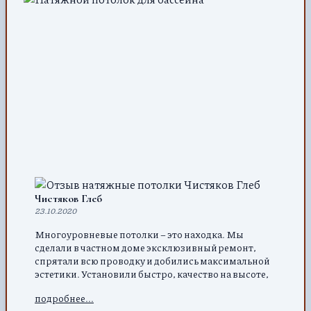
Чистяков Глеб
23.10.2020
Многоуровневые потолки – это находка. Мы
сделали в частном доме эксклюзивный ремонт,
спрятали всю проводку и добились максимальной
эстетики. Установили быстро, качество на высоте,
поэтому всем советую воспользоваться услугами
подробнее...
именно этой компании.