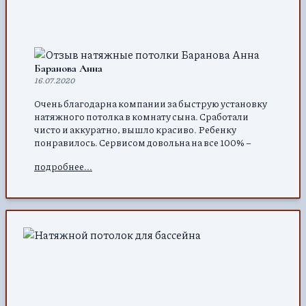
Баранова Анна
16.07.2020
Очень благодарна компании за быструю установку
натяжного потолка в комнату сына. Сработали
чисто и аккуратно, вышло красиво. Ребенку
понравилось. Сервисом довольна на все 100% –
замерщики приезжают оперативно, расчет
подробнее...
происходит тоже быстро. Цена радует, установка
вышла совсем недорого. Всем рекомендую.