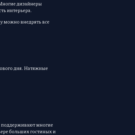
 Многие дизайнеры
ть интерьера.
у можно внедрять все
удового дня. Натяжные
х поддерживают многие
ьере больших гостиных и