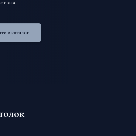
ежевых
ти в каталог
толок