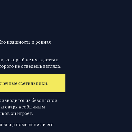
го изящность и ровная
к, который не нуждается в
орого не отведешь взгляда.
очечные светильники.
оизводится из безопасной
лагодаря необычным
ков он играет.
дельца помещения и его