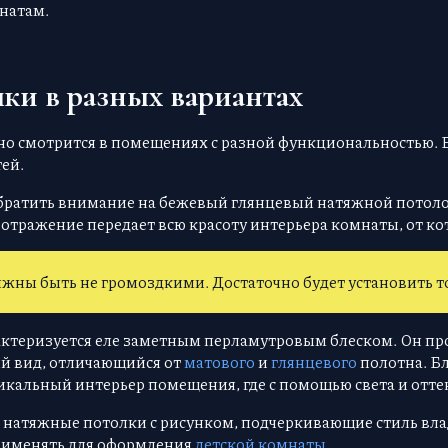
натам.
ки в разных вариантах
 смотрится в помещениях с разной функциональностью. Е
тей.
обратить внимание на бежевый глянцевый натяжной потоло
отражение передает всю красоту интерьера комнаты, от кот
жны быть не громоздкими. Достаточно будет установить т
ктеризуется еле заметным перламутровым блеском. Он пр
ый вид, отличающийся от
матового
и
глянцевого
полотна. Б
кальный интерьер помещения, где с помощью света и оттен
натяжные потолки с рисунком, подчеркивающие стиль вла
применять для оформления
детской комнаты
.