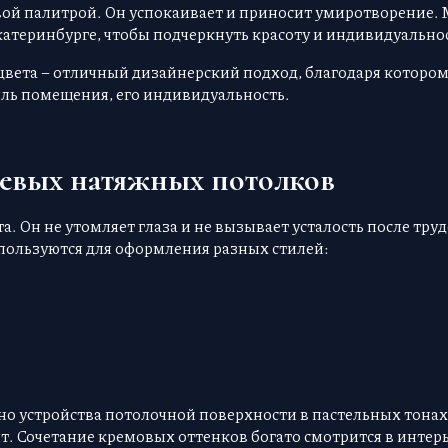
вой палитрой. Он успокаивает и приносит умиротворение.
атеринбурге, чтобы подчеркнуть красоту и индивидуальнос
цвета – отличный дизайнерский подход, благодаря котором
иль помещения, его индивидуальность.
евых натяжных потолков
а. Он не утомляет глаза и не вызывает усталость после тр
пользуются для оформления разных стилей:
о устройства потолочной поверхности в пастельных тона
. Сочетание кремовых оттенков богато смотрится в интер