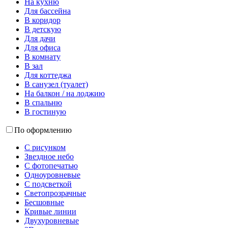
На кухню
Для бассейна
В коридор
В детскую
Для дачи
Для офиса
В комнату
В зал
Для коттеджа
В санузел (туалет)
На балкон / на лоджию
В спальню
В гостиную
По оформлению
С рисунком
Звездное небо
С фотопечатью
Одноуровневые
С подсветкой
Светопрозрачные
Бесшовные
Кривые линии
Двухуровневые