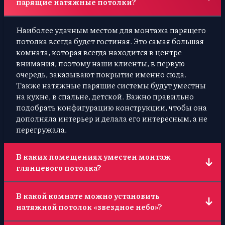
парящие натяжные потолки?
Наиболее удачным местом для монтажа парящего
потолка всегда будет гостиная. Это самая большая
комната, которая всегда находится в центре
внимания, поэтому наши клиенты, в первую
очередь, заказывают покрытие именно сюда.
Также натяжные парящие системы будут уместны
на кухне, в спальне, детской. Важно правильно
подобрать конфигурацию конструкции, чтобы она
дополняла интерьер и делала его интересным, а не
перегружала.
В каких помещениях уместен монтаж
глянцевого потолка?
Полотна с зеркальной поверхностью – одни из
В какой комнате можно установить
наиболее универсальных. Они подходят как для
натяжной потолок «звездное небо»?
маленьких комнат, зрительно их увеличивая, так
и больших. Натяжные глянцевые системы